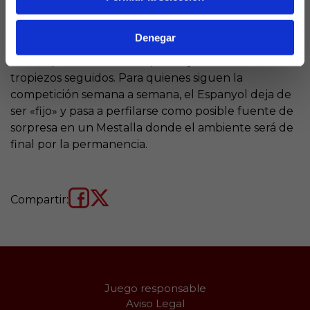
clasificado pero en mala dinámica reciente. El signo
tiende al
1
por factor campo y urgencia local,
Denegar
aunque muchos quinielistas no descartan la «X»
ante la pérdida de fuelle perico y su racha de tres
tropiezos seguidos. Para quienes siguen la
competición semana a semana, el Espanyol deja de
ser «fijo» y pasa a perfilarse como posible fuente de
sorpresa en un Mestalla donde el ambiente será de
final por la permanencia.​
Compartir:
Juego responsable
Aviso Legal