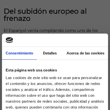
Del subidón europeo al
frenazo
El Espanyol venía compitiendo como uno de los
bloques más fiables del campeonato, sólido atrás y
con pegada suficiente para sacar adelante partidos
igualados. Sin embargo, la derrota en el derbi frente
Consentimiento
Detalles
Acerca de las cookies
al Barcelona supuso un golpe anímico que se ha
traducido en un empate posterior ante el Levante y
en la derrota ante un Girona en clara línea
Esta página web usa cookies
ascendente. El problema no es solo de resultados,
sino de sensaciones: el equipo llega menos y
Las cookies de este sitio web se usan para personalizar
concede más que hace un mes.​
el contenido y los anuncios, ofrecer funciones de redes
sociales y analizar el tráfico. Además, compartimos
Valencia, partido para medir
información sobre el uso que haga del sitio web con
el carácter
nuestros partners de redes sociales, publicidad y análisis
web, quienes pueden combinarla con otra información