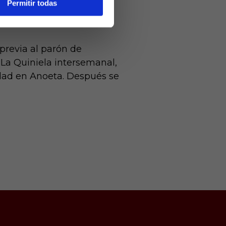
Permitir todas
 la clasificación para
previa al parón de
 La Quiniela intersemanal,
edad en Anoeta. Después se