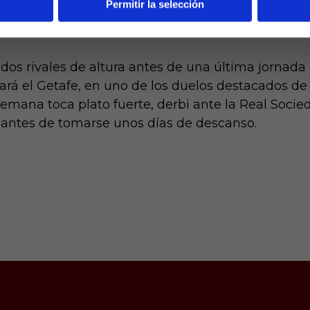
Permitir la selección
n equipo de garantías con el que espera conseguir
dos rivales de altura antes de una última jornada 
cará el Getafe, en uno de los duelos destacados de
semana toca plato fuerte, derbi ante la Real Soci
ría antes de tomarse unos días de descanso.