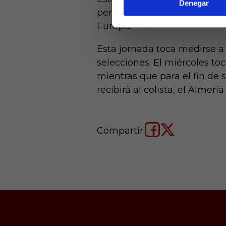
Denegar
permitido a Valverde tener u
Europa.
Esta jornada toca medirse a 
selecciones. El miércoles to
mientras que para el fin de 
recibirá al colista, el Alme
Compartir: