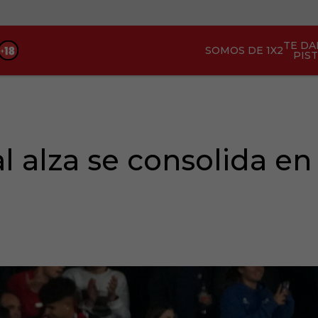
TE D
SOMOS DE 1X2
PIS
al alza se consolida e