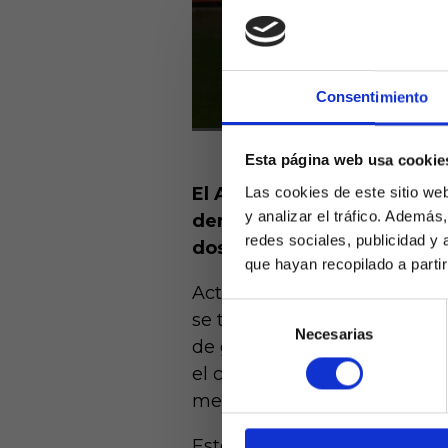
Consentimiento
Esta página web usa cookie
El Athletic Club es uno de
Las cookies de este sitio we
y analizar el tráfico. Ademá
derrota en la primera jorna
redes sociales, publicidad y
dos jornadas consecutiva
que hayan recopilado a parti
Actualmente son cuartos en l
Selección
se traducen en 4 victorias y 
Necesarias
de
Laquiniel
de gol para justificar sus re
consentimiento
mayores de e
el cuarto equipo más anota
de ed
menos goles recibe, solamen
Este equilibrio ataque defen