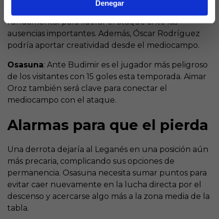
Denegar
Leganés
: Dani Raba (5 goles y 4 asistencias) será
fundamental para liderar el ataque ante las
ausencias importantes. Además, Óscar Rodríguez
podría aportar creatividad desde el mediocampo.
Osasuna
: Ante Budimir es el jugador más peligroso
de los visitantes con 15 goles esta temporada. Aimar
Oroz también será clave para conectar el
mediocampo con el ataque.
Alarmas para que el pierda
Una derrota dejaría al Leganés en una posición aún
más precaria, complicando sus opciones de
permanencia. Osasuna necesita sumar puntos para
evitar caer nuevamente en la lucha directa por el
descenso y acercarse algo más a la zona media de la
tabla.