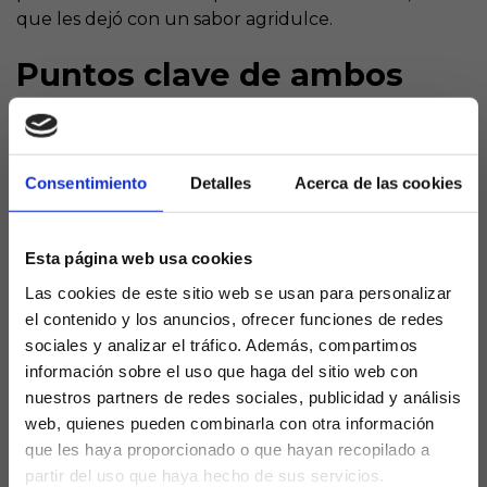
que les dejó con un sabor agridulce.
Puntos clave de ambos
La crisis de Lesiones del Leganés
Las ausencias de jugadores clave como Munir y
Haller, que salió en el mercado invernal, han
Consentimiento
Detalles
Acerca de las cookies
debilitado al equipo local en el apartado ofensivo,
obligándolos a depender de futbolistas menos
Esta página web usa cookies
experimentados como Dani Raba y Juan Cruz. Esto
podría afectar su capacidad para generar peligro
Las cookies de este sitio web se usan para personalizar
ofensivo contra un equipo sólido como Osasuna.
el contenido y los anuncios, ofrecer funciones de redes
sociales y analizar el tráfico. Además, compartimos
La solidez de Osasuna
información sobre el uso que haga del sitio web con
Los rojillos han mostrado mayor estabilidad esta
nuestros partners de redes sociales, publicidad y análisis
temporada, con jugadores como Kike Barja y Aimar
web, quienes pueden combinarla con otra información
Oroz destacando en ataque. Además, su defensa ha
que les haya proporcionado o que hayan recopilado a
sido relativamente confiable, permitiendo solo 42
partir del uso que haya hecho de sus servicios.
goles en 29 partidos.