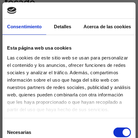
tocado
Los blanquiazules de Manolo González atraviesan
su peor momento. Sin triunfos en lo que va de año,
Consentimiento
Detalles
Acerca de las cookies
perdieron la sexta plaza ante el Celta y empataron
con un Elche en crisis, mostrando un bajón anímico
que les aleja de Europa. Faltan ideas, gol y
Esta página web usa cookies
confianza; cada empate sabe a derrota cuando los
Las cookies de este sitio web se usan para personalizar
perseguidores suman de tres.
el contenido y los anuncios, ofrecer funciones de redes
sociales y analizar el tráfico. Además, compartimos
Oviedo sin margen, pero
información sobre el uso que haga del sitio web con
hambriento
nuestros partners de redes sociales, publicidad y análisis
web, quienes pueden combinarla con otra información
El Real Oviedo llega colista y a 9 puntos de la
que les haya proporcionado o que hayan recopilado a
salvación tras caer ante el Atlético cuando rozaba el
partir del uso que haya hecho de sus servicios.
¿Eres mayor de edad?
empate. Se les agotan las opciones. Necesitan
victorias con urgencia. Aunque visitantes, sus
Selección
SÍ, SOY MAYOR DE 18 AÑOS
necesidades los hace imprevisibles, listos para
Necesarias
de