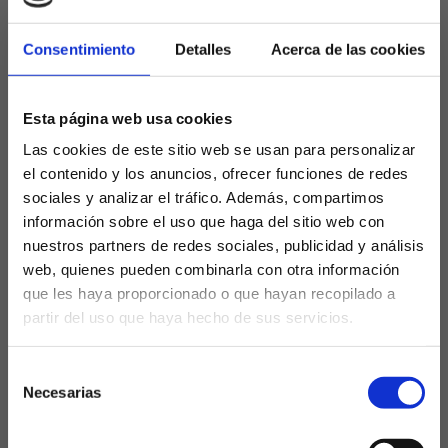
Un feudo casi inexpugnable
para Osasuna
Consentimiento
Detalles
Acerca de las cookies
En términos generales, el
Metropolitano se ha
mostrado casi inexpugnable para Osasuna
a lo
Esta página web usa cookies
largo de la historia reciente. En total, ambos equipos
Las cookies de este sitio web se usan para personalizar
se han enfrentado en Primera División en
41
el contenido y los anuncios, ofrecer funciones de redes
ocasiones en Madrid
, con un balance muy
sociales y analizar el tráfico. Además, compartimos
favorable para el Atlético:
información sobre el uso que haga del sitio web con
nuestros partners de redes sociales, publicidad y análisis
31 victorias del Atlético
web, quienes pueden combinarla con otra información
4 empates
que les haya proporcionado o que hayan recopilado a
6 victorias para Osasuna
partir del uso que haya hecho de sus servicios.
¿Eres mayor de edad?
Estas cifras reflejan la dificultad que siempre tiene
Selección
Osasuna para sumar fuera de casa contra uno de los
SÍ, SOY MAYOR DE 18 AÑOS
Necesarias
de
grandes del fútbol español, especialmente en un
consentimiento
estadio tan intimidante como el colchonero.
NO SOY MAYOR DE 18 AÑOS