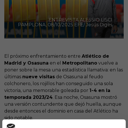
ENTREVISTA ALESSIO LISCI
PAMPLONA, 08/10/2025 EFE/ Jesús Diges
El próximo enfrentamiento entre
Atlético de
Madrid y Osasuna
en el
Metropolitano
vuelve a
poner sobre la mesa una estadística llamativa: en las
últimas
nueve visitas
de Osasuna al feudo
colchonero, los rojillos han conseguido una sola
victoria, una memorable goleada por
1-4 en la
temporada 2023/24
. Esa noche, Osasuna mostró
una versión contundente que dejó huella, aunque
desde entonces el dominio en casa del Atlético ha
sido notable.