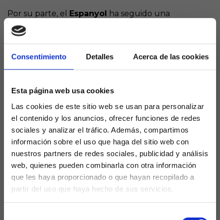
Por su parte, el
Espanyol
ha seguido una
trayectoria similar. Los de Barcelona han pasado de
mirar de reojo el descenso a ilusionarse con la
posibilidad de entrar en Conference League.
Consentimiento
Detalles
Acerca de las cookies
Además, los pericos cuentan con un partido menos
que sus rivales directos, lo que convierte este duelo
en Mestalla en una auténtica “final de seis puntos”
Esta página web usa cookies
para sus aspiraciones europeas.
Las cookies de este sitio web se usan para personalizar
La tabla, más apretada que
el contenido y los anuncios, ofrecer funciones de redes
sociales y analizar el tráfico. Además, compartimos
nunca
información sobre el uso que haga del sitio web con
nuestros partners de redes sociales, publicidad y análisis
A falta de pocas jornadas para el final, la clasificación
web, quienes pueden combinarla con otra información
está al rojo vivo. Valencia y Espanyol llegan
que les haya proporcionado o que hayan recopilado a
igualados a 38 puntos, aunque los valencianistas
partir del uso que haya hecho de sus servicios.
han disputado un partido más. El octavo puesto,
¿Eres mayor de edad?
ocupado por el Celta (43), está muy cerca, y el
Selección
margen de error es mínimo para ambos equipos.