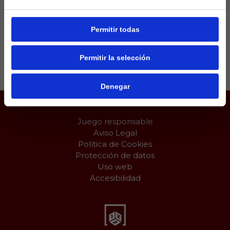
decidir el pleno al quince el que medirá a Japón y
España.
Permitir todas
Compartir:
Permitir la selección
Denegar
Juego responsable
Aviso Legal
Política de Cookies
Protección de datos
Uso web
Accesibilidad