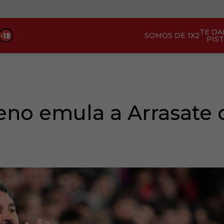
TE D
SOMOS DE 1X2
PIS
eno emula a Arrasate