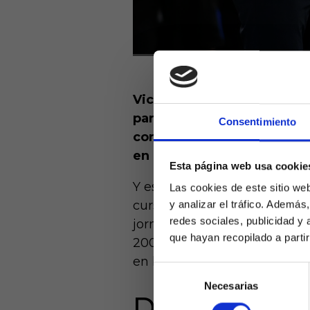
Vicente Moreno ha caído de
para el conjunto rojillo. T
Consentimiento
consiguió con Arrasate en 
en Primera División.
Esta página web usa cookie
Y es que dicho número perm
Las cookies de este sitio we
curso, igualando al consegu
y analizar el tráfico. Ademá
redes sociales, publicidad y
jornadas y solamente supera
que hayan recopilado a parti
2005/06, y la mejor marca 
en la campaña 1989/90.
Selección
Necesarias
de
Laquiniel
DUDAS DISI
consentimiento
mayores de e