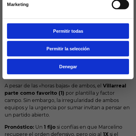
Marketing
–
Racha invicta:
Los pericos no logran hincar el
diente al Villarreal desde hace 7 partidos (6 derrotas
y 1 empate).
Permitir todas
–
Factor gol:
El Villarreal ha marcado en todos sus
últimos duelos ante los catalanes, mientras que el
Espanyol ha tenido problemas para ver puerta en
Permitir la selección
sus visitas recientes a tierras castellonenses.
Denegar
El veredicto de La Quiniela
A pesar de las «horas bajas» de ambos, el
Villarreal
parte como favorito (1)
por plantilla y factor
campo. Sin embargo, la irregularidad de ambos
equipos y la urgencia por sumar invitan a pensar en
un partido abierto.
Pronóstico:
Un
1 fijo
si confías en que Marcelino
recupere el orden defensivo, pero ojo al
1X
si el