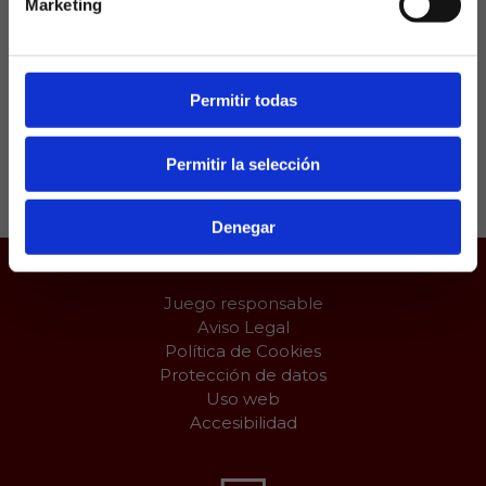
Marketing
Veremos si Pellegrini, con problemas en la zaga,
apuesta por retrasar a Marc Roca y otorgar el doble
pivote a Guido y Carvalho.
Permitir todas
Compartir:
Permitir la selección
Denegar
Juego responsable
Aviso Legal
Política de Cookies
Protección de datos
Uso web
Accesibilidad