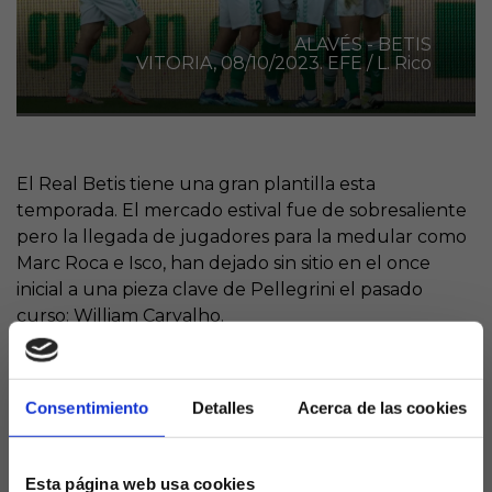
ALAVÉS - BETIS
VITORIA, 08/10/2023. EFE / L. Rico
El Real Betis tiene una gran plantilla esta
temporada. El mercado estival fue de sobresaliente
pero la llegada de jugadores para la medular como
Marc Roca e Isco, han dejado sin sitio en el once
inicial a una pieza clave de Pellegrini el pasado
curso: William Carvalho.
El portugués, que estuvo cerca de decir adiós al
Villamarín este pasado verano, finalmente apostó
Consentimiento
Detalles
Acerca de las cookies
por su continuidad, pero a diferencia de antaño le
está costando entrar en el equipo titular.
Una inoportuna lesión le impidió arrancar la
Esta página web usa cookies