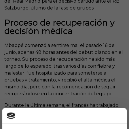
del Real Madrid para el decisivo partido ante el RB
Salzburgo, último de la fase de grupos.
Proceso de recuperación y
decisión médica
Mbappé comenzó a sentirse mal el pasado 16 de
junio, apenas 48 horas antes del debut blanco en el
torneo. Su proceso de recuperación ha sido más
largo de lo esperado: tras varios días con fiebre y
malestar, fue hospitalizado para someterse a
pruebas y tratamiento, y recibió el alta médica el
mismo día, pero con la recomendación de seguir
recuperándose en la concentración del equipo.
Durante la última semana, el francés ha trabajado
primero en el gimnasio y, finalmente, este miércoles
se reincorporó a los entrenamientos colectivos en
Palm Beach, Florida, mostrando una evolución