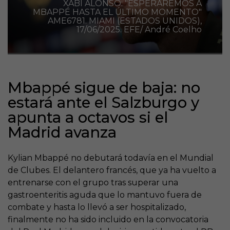
XABI ALONSO: "ESPERAREMOS A
MBAPPÉ HASTA EL ÚLTIMO MOMENTO"
AME6781. MIAMI (ESTADOS UNIDOS),
17/06/2025. EFE/ André Coelho
Mbappé sigue de baja: no
estará ante el Salzburgo y
apunta a octavos si el
Madrid avanza
Kylian Mbappé no debutará todavía en el Mundial
de Clubes. El delantero francés, que ya ha vuelto a
entrenarse con el grupo tras superar una
gastroenteritis aguda que lo mantuvo fuera de
combate y hasta lo llevó a ser hospitalizado,
finalmente no ha sido incluido en la convocatoria