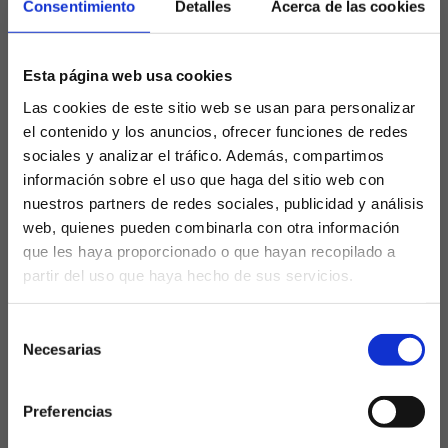
Consentimiento
Detalles
Acerca de las cookies
positiva aunque con una notable pérdida de peso —
entre cuatro y cinco kilos— a consecuencia de la
enfermedad. Sin embargo, el cuerpo técnico y
Esta página web usa cookies
médico del Real Madrid han optado por la
Las cookies de este sitio web se usan para personalizar
prudencia y han decidido no arriesgarlo en un
el contenido y los anuncios, ofrecer funciones de redes
partido de alta exigencia física, reservándolo para los
sociales y analizar el tráfico. Además, compartimos
cruces de octavos de final si el equipo logra
información sobre el uso que haga del sitio web con
clasificarse.
nuestros partners de redes sociales, publicidad y análisis
El escenario para el Real
web, quienes pueden combinarla con otra información
que les haya proporcionado o que hayan recopilado a
Madrid
partir del uso que haya hecho de sus servicios.
¿Eres mayor de edad?
El Real Madrid llega líder del Grupo H con cuatro
Selección
puntos y depende de sí mismo para avanzar a
SÍ, SOY MAYOR DE 18 AÑOS
Necesarias
de
octavos de final: le basta un empate ante el
consentimiento
Salzburgo para asegurar el pase, aunque una
NO SOY MAYOR DE 18 AÑOS
derrota podría complicar las cuentas dependiendo
Preferencias
Laquiniela.es es un sitio cuyo contenido está dirigido, única y
del resultado del Al Hilal-Pachuca. La ausencia de
exclusivamente a mayores de edad. Para asegurar que a este