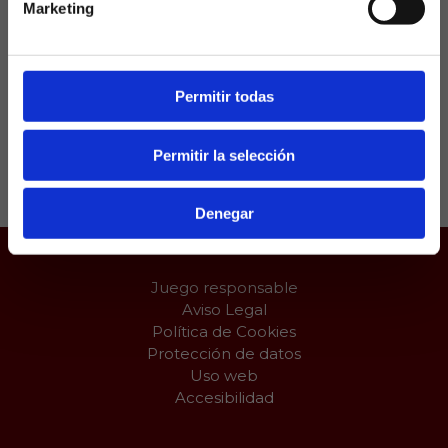
Marketing
La nueva generación de La Masía pide paso en el
once titular del Barcelona y apunta a la mejor
solución posible.
Permitir todas
Permitir la selección
Compartir:
Denegar
Juego responsable
Aviso Legal
Política de Cookies
Protección de datos
Uso web
Accesibilidad