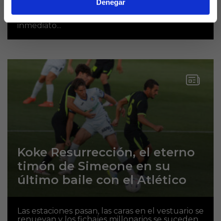
presentación dejadas atrás hace un par de
Denegar
semanas, el foco en Riazor está puesto en lo
verdaderamente importante: el impacto
inmediato...
Koke Resurrección, el eterno
timón de Simeone en su
último baile con el Atlético
Las estaciones pasan, las caras en el vestuario se
renuevan y los fichajes millonarios se suceden,