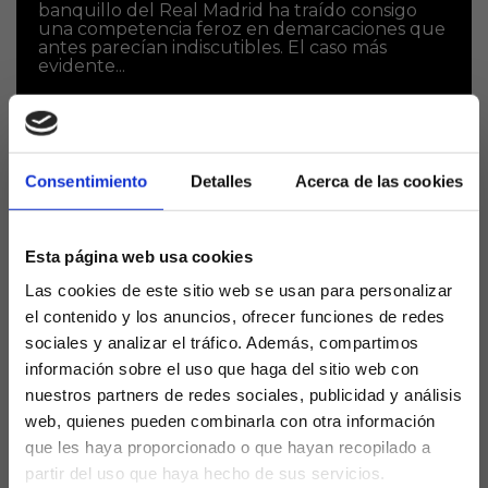
banquillo del Real Madrid ha traído consigo
una competencia feroz en demarcaciones que
antes parecían indiscutibles. El caso más
evidente...
Consentimiento
Detalles
Acerca de las cookies
Esta página web usa cookies
Las cookies de este sitio web se usan para personalizar
El ‘factor Fermín’: La baza
el contenido y los anuncios, ofrecer funciones de redes
indomable de Flick que
sociales y analizar el tráfico. Además, compartimos
información sobre el uso que haga del sitio web con
busca cobrarse su revancha
nuestros partners de redes sociales, publicidad y análisis
tras el varapalo del Mundial
web, quienes pueden combinarla con otra información
que les haya proporcionado o que hayan recopilado a
partir del uso que haya hecho de sus servicios.
El fútbol siempre acaba concediendo