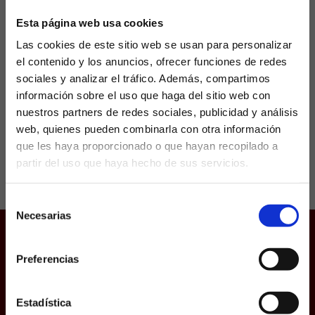
Esta página web usa cookies
Arda Güler ha sido uno de los fichajes sorpresa
Las cookies de este sitio web se usan para personalizar
del Real Madrid en lo que llevamos de verano.
el contenido y los anuncios, ofrecer funciones de redes
El turco llevaba tiempo despuntando en
Turquía y ahora pretende hacer lo...
sociales y analizar el tráfico. Además, compartimos
información sobre el uso que haga del sitio web con
nuestros partners de redes sociales, publicidad y análisis
web, quienes pueden combinarla con otra información
que les haya proporcionado o que hayan recopilado a
partir del uso que haya hecho de sus servicios.
¿Eres mayor de edad?
Selección
SÍ, SOY MAYOR DE 18 AÑOS
Necesarias
de
consentimiento
NO SOY MAYOR DE 18 AÑOS
Juego responsable
Preferencias
Aviso Legal
Laquiniela.es es un sitio cuyo contenido está dirigido, única y
exclusivamente a mayores de edad. Para asegurar que a este
Política de Cookies
sitio web solo accedan usuarios mayores de edad, se
incorpora un filtro de edad al que se debe responder con
Protección de datos
Estadística
responsabilidad y veracidad.
Uso web