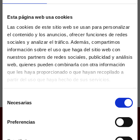
sitio en el once del Atlético
Esta página web usa cookies
Si hay dos futbolistas que presentan unos
Las cookies de este sitio web se usan para personalizar
números excelsos y que no son titulares
el contenido y los anuncios, ofrecer funciones de redes
indiscutibles en el Atlético esos son Álvaro
sociales y analizar el tráfico. Además, compartimos
Morata y Yannick Carrasco. El delantero y el
extremo...
información sobre el uso que haga del sitio web con
nuestros partners de redes sociales, publicidad y análisis
web, quienes pueden combinarla con otra información
que les haya proporcionado o que hayan recopilado a
partir del uso que haya hecho de sus servicios.
¿Eres mayor de edad?
Selección
SÍ, SOY MAYOR DE 18 AÑOS
Necesarias
de
consentimiento
NO SOY MAYOR DE 18 AÑOS
Preferencias
Juego responsable
Laquiniela.es es un sitio cuyo contenido está dirigido, única y
exclusivamente a mayores de edad. Para asegurar que a este
Aviso Legal
sitio web solo accedan usuarios mayores de edad, se
incorpora un filtro de edad al que se debe responder con
Política de Cookies