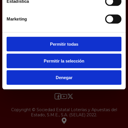
Estadística
responsabilidad y veracidad.
Protección de datos
Uso web
Accesibilidad
Marketing
Permitir todas
Permitir la selección
Denegar
Copyright © Sociedad Estatal Loterías y Apuestas del
Estado, S.M.E., S.A. (SELAE) 2022.