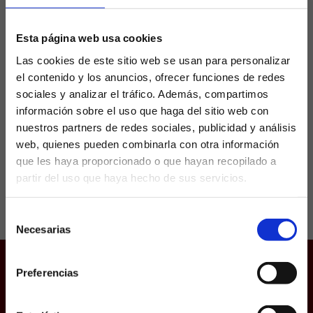
un Almería muy tocado
Esta página web usa cookies
El Almería es el colista de LaLiga EA Sports tras
Las cookies de este sitio web se usan para personalizar
no estar consiguiendo buenos resultados,
el contenido y los anuncios, ofrecer funciones de redes
motivo por el cual se decidió prescindir de
sociales y analizar el tráfico. Además, compartimos
Vicente Moreno hace ya dos semanas.
Después...
información sobre el uso que haga del sitio web con
nuestros partners de redes sociales, publicidad y análisis
web, quienes pueden combinarla con otra información
que les haya proporcionado o que hayan recopilado a
partir del uso que haya hecho de sus servicios.
¿Eres mayor de edad?
Selección
SÍ, SOY MAYOR DE 18 AÑOS
Necesarias
de
consentimiento
NO SOY MAYOR DE 18 AÑOS
Preferencias
Juego responsable
Laquiniela.es es un sitio cuyo contenido está dirigido, única y
exclusivamente a mayores de edad. Para asegurar que a este
Aviso Legal
sitio web solo accedan usuarios mayores de edad, se
incorpora un filtro de edad al que se debe responder con
Política de Cookies