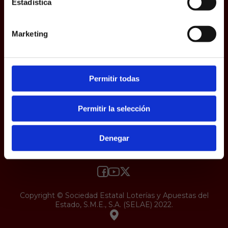
Estadística
responsabilidad y veracidad.
Protección de datos
Uso web
Accesibilidad
Marketing
Permitir todas
Permitir la selección
Denegar
Copyright © Sociedad Estatal Loterías y Apuestas del
Estado, S.M.E., S.A. (SELAE) 2022.