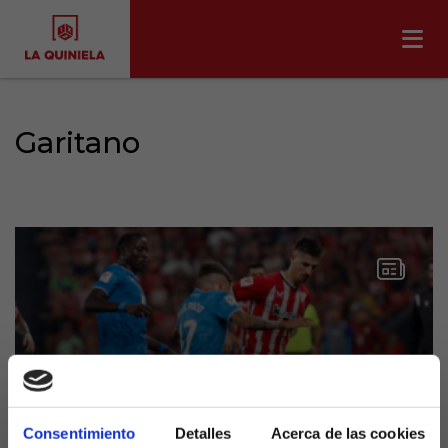
Garitano
Consentimiento
Detalles
Acerca de las cookies
Garitano coge los mandos de