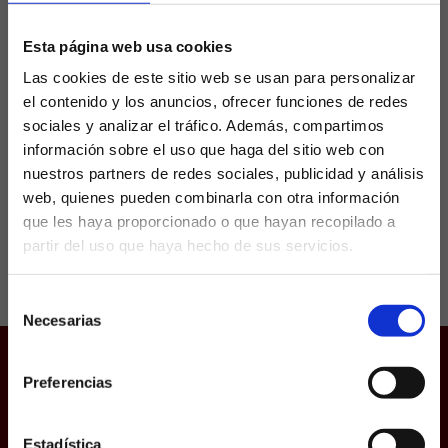
visitar al Elche
Esta página web usa cookies
Las cookies de este sitio web se usan para personalizar
El FC Barcelona no termina de vaciar su
el contenido y los anuncios, ofrecer funciones de redes
enfermería y esto es algo que preocupa a Xavi,
sobre todo porque este fin de semana visitan a
sociales y analizar el tráfico. Además, compartimos
un Elche muy necesitado,...
información sobre el uso que haga del sitio web con
nuestros partners de redes sociales, publicidad y análisis
web, quienes pueden combinarla con otra información
que les haya proporcionado o que hayan recopilado a
partir del uso que haya hecho de sus servicios.
¿Eres mayor de edad?
Selección
SÍ, SOY MAYOR DE 18 AÑOS
Necesarias
de
consentimiento
NO SOY MAYOR DE 18 AÑOS
Preferencias
Juego responsable
Laquiniela.es es un sitio cuyo contenido está dirigido, única y
Aviso Legal
exclusivamente a mayores de edad. Para asegurar que a este
sitio web solo accedan usuarios mayores de edad, se
Política de Cookies
incorpora un filtro de edad al que se debe responder con
Estadística