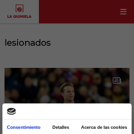
lesionados
El Barcelona con la
Consentimiento
Detalles
Acerca de las cookies
enfermería llena antes de