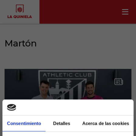
Martón
Martón pide una
Consentimiento
Detalles
Acerca de las cookies
oportunidad con el Athletic