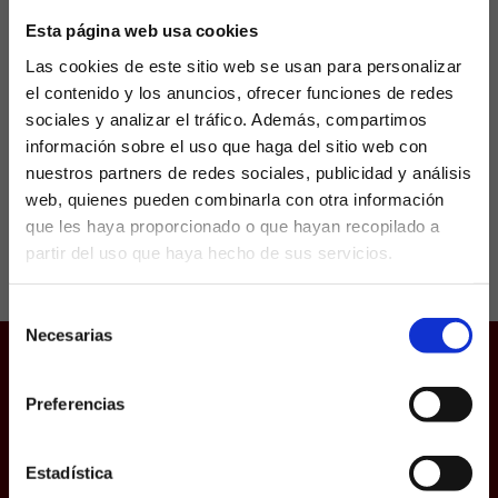
Esta página web usa cookies
Javier Martón aterrizó este verano en el
Las cookies de este sitio web se usan para personalizar
Athletic Club procedente del Sanse con la idea
de pelear por un sitio en el plantel de Ernesto
el contenido y los anuncios, ofrecer funciones de redes
Valverde. Después de ser el...
sociales y analizar el tráfico. Además, compartimos
información sobre el uso que haga del sitio web con
nuestros partners de redes sociales, publicidad y análisis
web, quienes pueden combinarla con otra información
que les haya proporcionado o que hayan recopilado a
partir del uso que haya hecho de sus servicios.
¿Eres mayor de edad?
Selección
SÍ, SOY MAYOR DE 18 AÑOS
Necesarias
de
consentimiento
NO SOY MAYOR DE 18 AÑOS
Juego responsable
Preferencias
Aviso Legal
Laquiniela.es es un sitio cuyo contenido está dirigido, única y
exclusivamente a mayores de edad. Para asegurar que a este
Política de Cookies
sitio web solo accedan usuarios mayores de edad, se
Protección de datos
incorpora un filtro de edad al que se debe responder con
Estadística
responsabilidad y veracidad.
Uso web