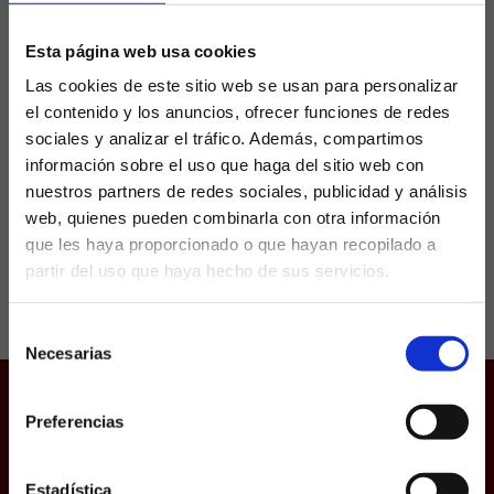
División
Esta página web usa cookies
Las cookies de este sitio web se usan para personalizar
Levante y Alavés llegaron en tablas al Ciutat de
el contenido y los anuncios, ofrecer funciones de redes
Valencia en la vuelta de la final del play off de
ascenso. Cuando parecía que el empate final
sociales y analizar el tráfico. Además, compartimos
después del tiempo...
información sobre el uso que haga del sitio web con
nuestros partners de redes sociales, publicidad y análisis
web, quienes pueden combinarla con otra información
que les haya proporcionado o que hayan recopilado a
partir del uso que haya hecho de sus servicios.
¿Eres mayor de edad?
Selección
SÍ, SOY MAYOR DE 18 AÑOS
Necesarias
de
consentimiento
NO SOY MAYOR DE 18 AÑOS
Preferencias
Juego responsable
Laquiniela.es es un sitio cuyo contenido está dirigido, única y
Aviso Legal
exclusivamente a mayores de edad. Para asegurar que a este
sitio web solo accedan usuarios mayores de edad, se
Política de Cookies
incorpora un filtro de edad al que se debe responder con
Estadística