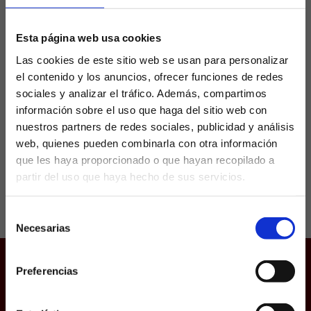
grandes en el Atlético
Esta página web usa cookies
Pablo Barrios y Rodrigo Riquelme son dos de
Las cookies de este sitio web se usan para personalizar
los canteranos del Atléticos que han
el contenido y los anuncios, ofrecer funciones de redes
conseguido asentarse en el primer equipo
sociales y analizar el tráfico. Además, compartimos
desde hace bastante tiempo. Y es que más allá
de...
información sobre el uso que haga del sitio web con
nuestros partners de redes sociales, publicidad y análisis
web, quienes pueden combinarla con otra información
que les haya proporcionado o que hayan recopilado a
partir del uso que haya hecho de sus servicios.
¿Eres mayor de edad?
Selección
SÍ, SOY MAYOR DE 18 AÑOS
Necesarias
de
consentimiento
NO SOY MAYOR DE 18 AÑOS
Preferencias
Juego responsable
Laquiniela.es es un sitio cuyo contenido está dirigido, única y
exclusivamente a mayores de edad. Para asegurar que a este
Aviso Legal
sitio web solo accedan usuarios mayores de edad, se
incorpora un filtro de edad al que se debe responder con
Política de Cookies