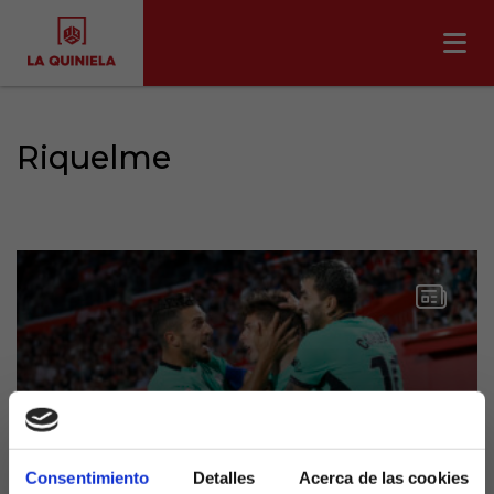
Riquelme
Consentimiento
Detalles
Acerca de las cookies
Barrios y Riquelme se hacen