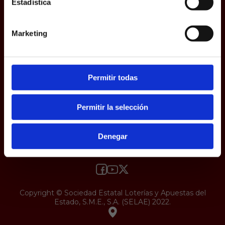
Estadística
responsabilidad y veracidad.
Protección de datos
Uso web
Accesibilidad
Marketing
Permitir todas
Permitir la selección
Denegar
Copyright © Sociedad Estatal Loterías y Apuestas del
Estado, S.M.E., S.A. (SELAE) 2022.