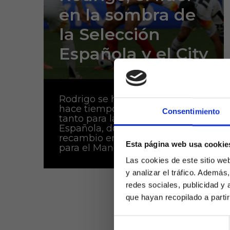
en la sombra de
la Selección
Española y el City
Rodrigo se ha convertido desde
hace tiempo en una pieza clave
Consentimiento
tanto para la Selección
Española, donde no tiene
recambio en el pivote, como
Esta página web usa cookie
para el Manchester City. Y es...
Las cookies de este sitio we
y analizar el tráfico. Ademá
redes sociales, publicidad y
que hayan recopilado a parti
Selección