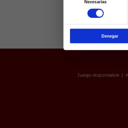
Necesarias
de
Laquiniel
consentimiento
mayores de e
de ed
Denegar
Juego responsable
A