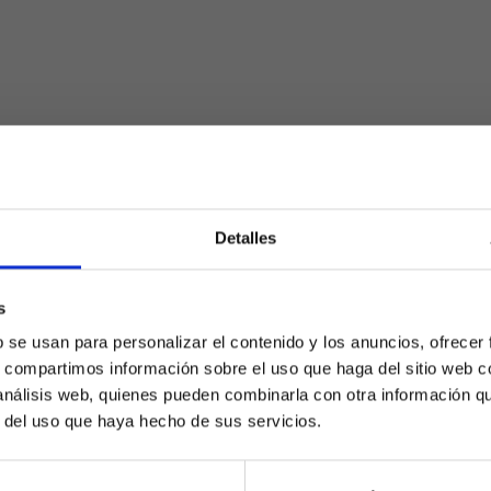
Detalles
s
¿Eres mayor de edad?
b se usan para personalizar el contenido y los anuncios, ofrecer
s, compartimos información sobre el uso que haga del sitio web 
SÍ, SOY MAYOR DE 18 AÑOS
 análisis web, quienes pueden combinarla con otra información q
r del uso que haya hecho de sus servicios.
NO SOY MAYOR DE 18 AÑOS