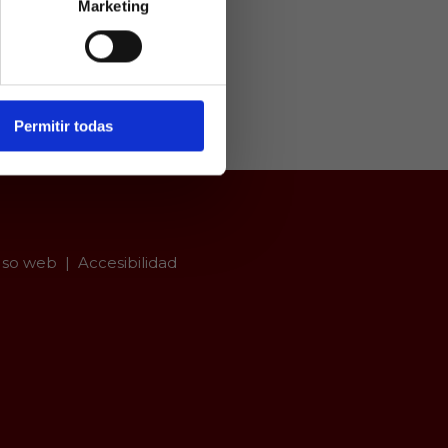
Marketing
ivamente a
arios mayores
er con
Permitir todas
so web
Accesibilidad