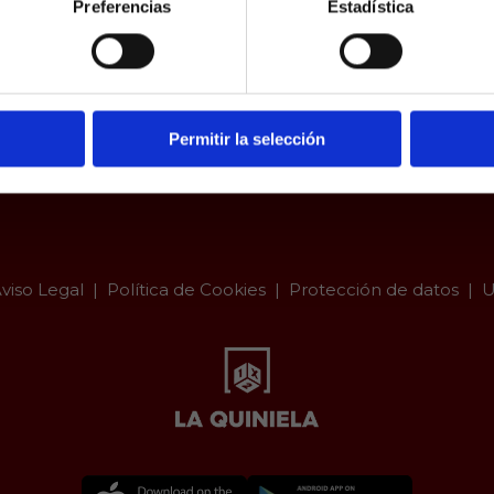
Preferencias
Estadística
a.es es un sitio cuyo contenido está dirigido, única y exclus
dad. Para asegurar que a este sitio web solo accedan usu
ad, se incorpora un filtro de edad al que se debe respond
responsabilidad y veracidad.
Permitir la selección
viso Legal
Política de Cookies
Protección de datos
U