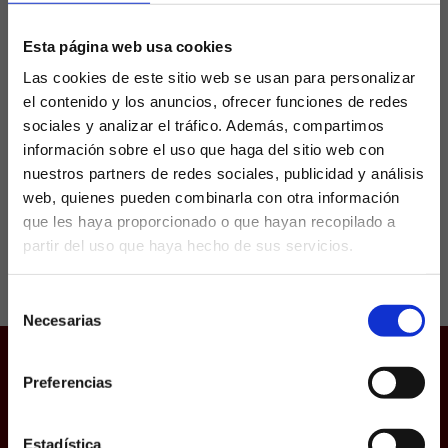
dispara al Athletic
Esta página web usa cookies
Las cookies de este sitio web se usan para personalizar
El Athletic Club recuperó sensaciones el
el contenido y los anuncios, ofrecer funciones de redes
pasado fin de semana al golear al Real
Valladolid en uno de los choques destacados
sociales y analizar el tráfico. Además, compartimos
del boleto de La Quiniela. En los de Valverde...
información sobre el uso que haga del sitio web con
nuestros partners de redes sociales, publicidad y análisis
web, quienes pueden combinarla con otra información
que les haya proporcionado o que hayan recopilado a
partir del uso que haya hecho de sus servicios.
¿Eres mayor de edad?
Selección
SÍ, SOY MAYOR DE 18 AÑOS
Necesarias
de
consentimiento
NO SOY MAYOR DE 18 AÑOS
Preferencias
Juego responsable
Laquiniela.es es un sitio cuyo contenido está dirigido, única y
Aviso Legal
exclusivamente a mayores de edad. Para asegurar que a este
sitio web solo accedan usuarios mayores de edad, se
Política de Cookies
incorpora un filtro de edad al que se debe responder con
Estadística