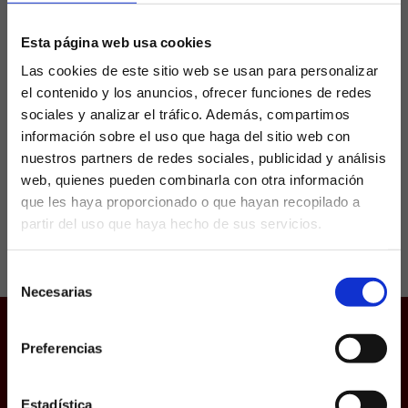
séptima plaza en LaLiga
Esta página web usa cookies
Las cookies de este sitio web se usan para personalizar
Si hay algo que todavía no está decidido es el
el contenido y los anuncios, ofrecer funciones de redes
acceso a Europa, concretamente la séptima
plaza, ahora mismo en poder del Athletic Club
sociales y analizar el tráfico. Además, compartimos
con 50 puntos, cuando restan 9...
información sobre el uso que haga del sitio web con
nuestros partners de redes sociales, publicidad y análisis
web, quienes pueden combinarla con otra información
que les haya proporcionado o que hayan recopilado a
partir del uso que haya hecho de sus servicios.
¿Eres mayor de edad?
Selección
SÍ, SOY MAYOR DE 18 AÑOS
Necesarias
de
consentimiento
NO SOY MAYOR DE 18 AÑOS
Preferencias
Juego responsable
Laquiniela.es es un sitio cuyo contenido está dirigido, única y
Aviso Legal
exclusivamente a mayores de edad. Para asegurar que a este
sitio web solo accedan usuarios mayores de edad, se
Política de Cookies
incorpora un filtro de edad al que se debe responder con
Estadística