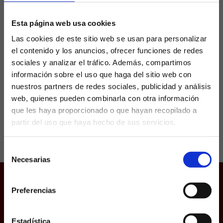
desde 1987
Esta página web usa cookies
Las cookies de este sitio web se usan para personalizar
Uno de los encuentros más atractivos de la
el contenido y los anuncios, ofrecer funciones de redes
jornada de LaLiga en La Quiniela enfrenta al
RCD Mallorca ante el Cádiz. El conjunto balear
sociales y analizar el tráfico. Además, compartimos
está tranquilo en mitad de tabla...
información sobre el uso que haga del sitio web con
nuestros partners de redes sociales, publicidad y análisis
web, quienes pueden combinarla con otra información
que les haya proporcionado o que hayan recopilado a
partir del uso que haya hecho de sus servicios.
¿Eres mayor de edad?
Selección
SÍ, SOY MAYOR DE 18 AÑOS
Necesarias
de
consentimiento
NO SOY MAYOR DE 18 AÑOS
Preferencias
Juego responsable
Laquiniela.es es un sitio cuyo contenido está dirigido, única y
Aviso Legal
exclusivamente a mayores de edad. Para asegurar que a este
sitio web solo accedan usuarios mayores de edad, se
Política de Cookies
incorpora un filtro de edad al que se debe responder con
Estadística