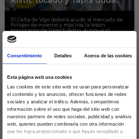
Ristic tocado y Tapia duda.
El Celta de Vigo deberá acudir al mercado de
fichajes de invierno y más tras la lesión
importante de Joseph Aidoo. Aunque el
futbolista no era uno de los favoritos...
Consentimiento
Detalles
Acerca de las cookies
Esta página web usa cookies
Las cookies de este sitio web se usan para personalizar
el contenido y los anuncios, ofrecer funciones de redes
sociales y analizar el tráfico. Además, compartimos
información sobre el uso que haga del sitio web con
nuestros partners de redes sociales, publicidad y análisis
Tapia y Aidoo fuera de los
web, quienes pueden combinarla con otra información
planes de Benítez
que les haya proporcionado o que hayan recopilado a
partir del uso que haya hecho de sus servicios.