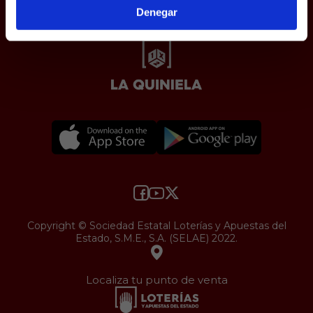
Accesibilidad
Denegar
Copyright © Sociedad Estatal Loterías y Apuestas del
Estado, S.M.E., S.A. (SELAE) 2022.
Localiza tu punto de venta