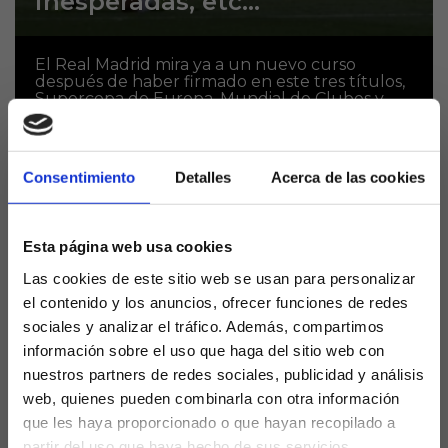
inesperadas, etc…
El Real Madrid mira ya a un nuevo curso
después de haber firmado en este tres títulos,
Supercopa de Europa, Mundial de Clubes y
Copa del Rey. Aunque la temporada...
Consentimiento
Detalles
Acerca de las cookies
Esta página web usa cookies
Las cookies de este sitio web se usan para personalizar
el contenido y los anuncios, ofrecer funciones de redes
sociales y analizar el tráfico. Además, compartimos
información sobre el uso que haga del sitio web con
Benzema y Lewandowski
nuestros partners de redes sociales, publicidad y análisis
prolongan su sequía
web, quienes pueden combinarla con otra información
que les haya proporcionado o que hayan recopilado a
anotadora
partir del uso que haya hecho de sus servicios.