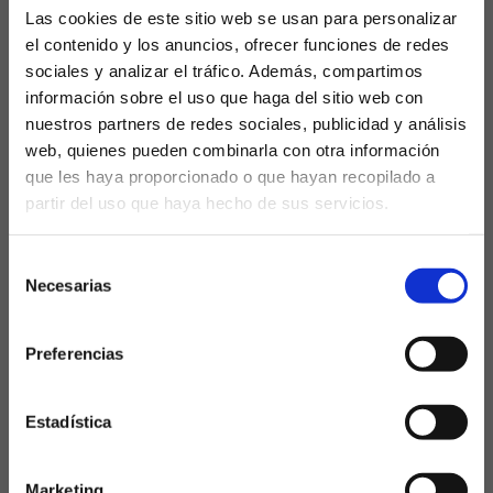
Las cookies de este sitio web se usan para personalizar
el contenido y los anuncios, ofrecer funciones de redes
El Valencia tendrá que ofrecer su mejor
versión de cara a las próximas jornadas y es que
sociales y analizar el tráfico. Además, compartimos
el calendario que se le presenta a los de Baraja
información sobre el uso que haga del sitio web con
les obligará a...
nuestros partners de redes sociales, publicidad y análisis
web, quienes pueden combinarla con otra información
que les haya proporcionado o que hayan recopilado a
partir del uso que haya hecho de sus servicios.
¿Eres mayor de edad?
Selección
SÍ, SOY MAYOR DE 18 AÑOS
Necesarias
de
consentimiento
NO SOY MAYOR DE 18 AÑOS
Jornadas y partidos
Preferencias
destacados de LaLiga
Laquiniela.es es un sitio cuyo contenido está dirigido, única y
exclusivamente a mayores de edad. Para asegurar que a este
sitio web solo accedan usuarios mayores de edad, se
2023/24
incorpora un filtro de edad al que se debe responder con
Estadística
responsabilidad y veracidad.
Este pasado jueves se realizó el sorteo del
Marketing