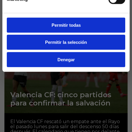
calendario de LaLiga 2023/24, que dará
comienzo el próximo 11 de agosto y finalizará el
26 de mayo, puesto que el próximo...
Permitir todas
Permitir la selección
Denegar
Valencia CF: cinco partidos
para confirmar la salvación
El Valencia CF rescató un empate ante el Rayo
el pasado lunes para salir del descenso 50 días
después. El calendario que tienen por delante