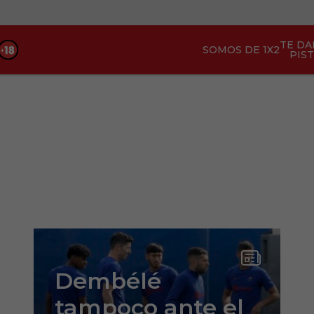
TE D
SOMOS DE 1X2
PIS
Dembélé
tampoco ante el