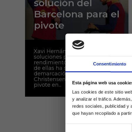
solución del
Barcelona para el
pivote
Xavi Hernández está buscando
soluciones para mejorar el
rendimiento del equipo y una
Consentimiento
de ellas ha sido la de cambiar la
demarcación de Andreas
Christensen y ponerlo como
Esta página web usa cookie
pivote en...
Las cookies de este sitio we
y analizar el tráfico. Ademá
redes sociales, publicidad y
que hayan recopilado a parti
Selección