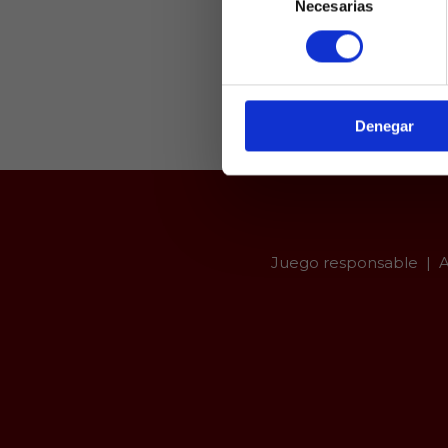
Necesarias
de
Laquiniel
consentimiento
mayores de e
de ed
Denegar
Juego responsable
A