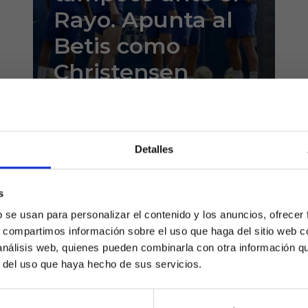
Rayo. Apunta al
Betis como
Christensen
La recuperación de Ousmane
Dembélé se ha demorado
Detalles
mucho más de lo previsto
inicialmente y es que ni llegó al
duelo ante el Atlético de Madrid
s
¿Eres mayor de edad?
de este pasado domingo,...
b se usan para personalizar el contenido y los anuncios, ofrecer
s, compartimos información sobre el uso que haga del sitio web 
SÍ, SOY MAYOR DE 18 AÑOS
 análisis web, quienes pueden combinarla con otra información q
r del uso que haya hecho de sus servicios.
NO SOY MAYOR DE 18 AÑOS