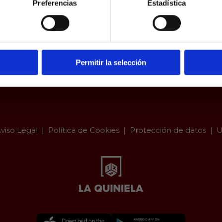
Preferencias
Estadística
a.es es un sitio cuyo contenido está dirigido, única y exclus
dad. Para asegurar que a este sitio web solo accedan usu
ad, se incorpora un filtro de edad al que se debe respond
responsabilidad y veracidad.
Permitir la selección
viso Legal
Política de Cookies
Protección de datos
U