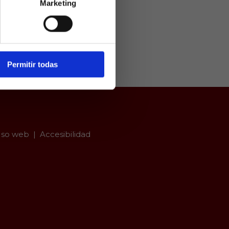
Marketing
ivamente a
arios mayores
er con
Permitir todas
so web
Accesibilidad