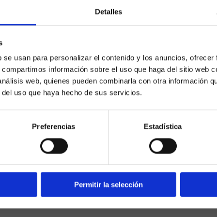
Detalles
s
¿Eres mayor de edad?
b se usan para personalizar el contenido y los anuncios, ofrecer
s, compartimos información sobre el uso que haga del sitio web 
SÍ, SOY MAYOR DE 18 AÑOS
 análisis web, quienes pueden combinarla con otra información q
r del uso que haya hecho de sus servicios.
NO SOY MAYOR DE 18 AÑOS
Preferencias
Estadística
a.es es un sitio cuyo contenido está dirigido, única y exclus
dad. Para asegurar que a este sitio web solo accedan usu
ad, se incorpora un filtro de edad al que se debe respond
responsabilidad y veracidad.
Permitir la selección