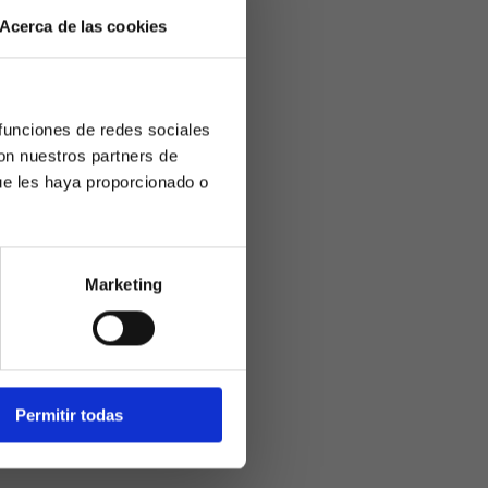
Acerca de las cookies
 funciones de redes sociales
con nuestros partners de
ue les haya proporcionado o
Marketing
ivamente a
arios mayores
er con
Permitir todas