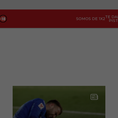
TE D
SOMOS DE 1X2
PIS