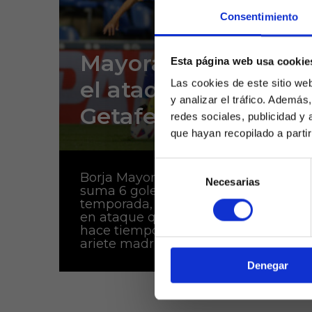
Consentimiento
Mayoral ya lidera
Esta página web usa cookie
el ataque del
Las cookies de este sitio we
y analizar el tráfico. Ademá
Getafe
redes sociales, publicidad y
que hayan recopilado a parti
Selección
Borja Mayoral está en racha,
Necesarias
de
Laquiniel
suma 6 goles en la presente
consentimiento
mayores de e
temporada, y es por fin el líder
de ed
en ataque que buscaba desde
hace tiempo José Bordalás. El
ariete madrileño...
Denegar