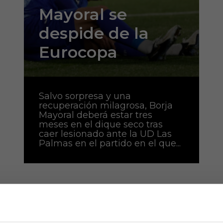
Mayoral se
despide de la
Eurocopa
Salvo sorpresa y una
recuperación milagrosa, Borja
Mayoral deberá estar tres
meses en el dique seco tras
caer lesionado ante la UD Las
Palmas en el partido en el que...