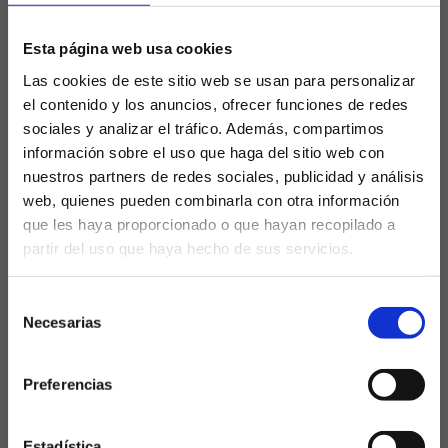
Koundé alcanza su mejor
nivel en el Barcelona
Esta página web usa cookies
Las cookies de este sitio web se usan para personalizar
Jules Koundé se ha destapado como uno de
el contenido y los anuncios, ofrecer funciones de redes
los jugadores más en forma del FC Barcelona
sociales y analizar el tráfico. Además, compartimos
en esta segunda mitad del curso. El central
francés, al que se le echaba...
información sobre el uso que haga del sitio web con
nuestros partners de redes sociales, publicidad y análisis
web, quienes pueden combinarla con otra información
que les haya proporcionado o que hayan recopilado a
partir del uso que haya hecho de sus servicios.
¿Eres mayor de edad?
Selección
SÍ, SOY MAYOR DE 18 AÑOS
Necesarias
de
consentimiento
NO SOY MAYOR DE 18 AÑOS
Preferencias
Laquiniela.es es un sitio cuyo contenido está dirigido, única y
exclusivamente a mayores de edad. Para asegurar que a este
Problema en el lateral
sitio web solo accedan usuarios mayores de edad, se
incorpora un filtro de edad al que se debe responder con
Estadística