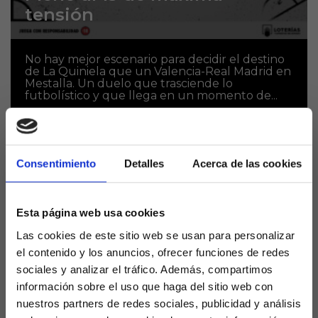
tensión
No hay mejor escenario para decidir el destino
de La Quiniela que un Valencia-Real Madrid en
Mestalla. Un duelo que trasciende lo
futbolístico y que llega en un momento de...
Consentimiento
Detalles
Acerca de las cookies
Esta página web usa cookies
Las cookies de este sitio web se usan para personalizar
el contenido y los anuncios, ofrecer funciones de redes
sociales y analizar el tráfico. Además, compartimos
información sobre el uso que haga del sitio web con
La resiliencia del Valencia: 2
nuestros partners de redes sociales, publicidad y análisis